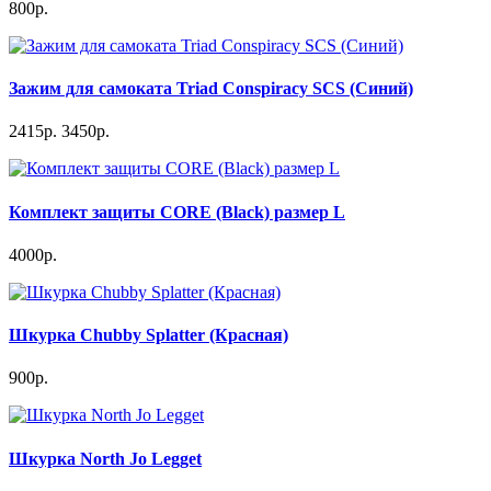
800р.
Зажим для самоката Triad Conspiracy SCS (Синий)
2415р.
3450р.
Комплект защиты CORE (Black) размер L
4000р.
Шкурка Chubby Splatter (Красная)
900р.
Шкурка North Jo Legget