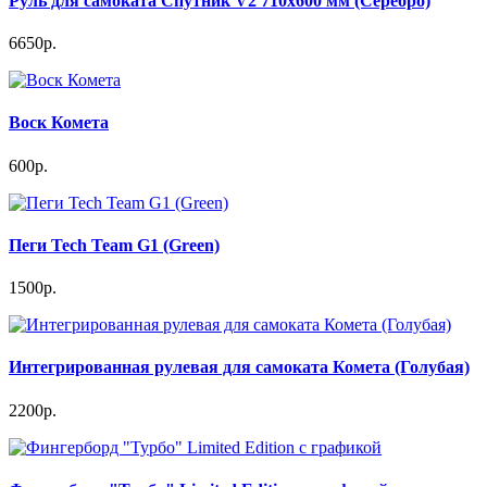
Руль для самоката Спутник V2 710x600 мм (Серебро)
6650р.
Воск Комета
600р.
Пеги Tech Team G1 (Green)
1500р.
Интегрированная рулевая для самоката Комета (Голубая)
2200р.