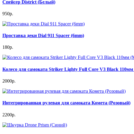
Спейсер District (Белый)
950р.
Проставка деки Dial 911 Spacer (6mm)
180р.
Колесо для самоката Striker Lighty Full Core V3 Black 110мм
2000р.
Интегрированная рулевая для самоката Комета (Розовый)
2200р.